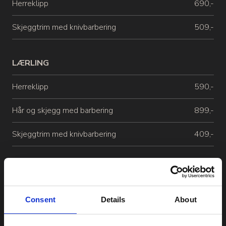
Herreklipp
690,-
Skjeggtrim med knivbarbering
509,-
LÆRLING
Herreklipp
590,-
Hår og skjegg med barbering
899,-
Skjeggtrim med knivbarbering
409,-
*Få 15% med studentrabatt
* Studentrabatt gjelder kun for Seniorklipp.
Consent
Details
About
(Ikke gjeldende for lærling / junior.)
* Studentrabatt er tilgjengelig mandag til torsdag