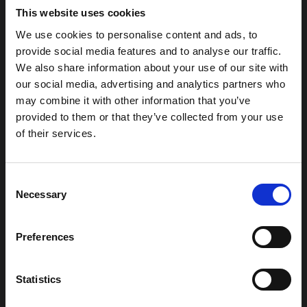
This website uses cookies
Vi tilbyr tjenester etter åpningstid mot en ekstra kostnad
We use cookies to personalise content and ads, to
på kr 100,-
provide social media features and to analyse our traffic.
Ring for å undersøk tilgjengeligheten for dette.
We also share information about your use of our site with
our social media, advertising and analytics partners who
(Hvis prisene varierer fra prisene i bestillings-tjenesten er
may combine it with other information that you’ve
det sistnevnte som gjelder)
provided to them or that they’ve collected from your use
of their services.
NB! Gebyr for manglende oppmøte.
Gled familie og venner med
Consent
et gavekort fra Edge
Necessary
Selection
Barbershop.
Preferences
Klikk her
for å bestille gavekort – den ideelle gaven for
enhver anledning!
Statistics