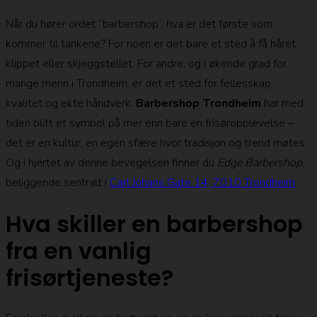
Når du hører ordet “barbershop”, hva er det første som
kommer til tankene? For noen er det bare et sted å få håret
klippet eller skjeggstellet. For andre, og i økende grad for
mange menn i Trondheim, er det et sted for fellesskap,
kvalitet og ekte håndverk.
Barbershop Trondheim
har med
tiden blitt et symbol på mer enn bare en frisøropplevelse –
det er en kultur, en egen sfære hvor tradisjon og trend møtes.
Og i hjertet av denne bevegelsen finner du
Edge Barbershop
,
beliggende sentralt i
Carl Johans Gate 14, 7010 Trondheim
.
Hva skiller en barbershop
fra en vanlig
frisørtjeneste?