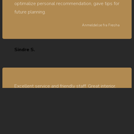
optimalize personal recommendation, gave tips for
future planning.
Anmeldelse fra
Fresha
Sindre S.
Excellent service and friendly staff. Great interior,
good prices and quality cuts.
Anmeldelse fra
Google
Bilal Sheikh