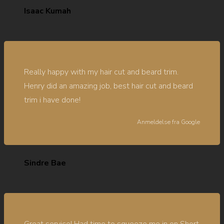
Isaac Kumah
Really happy with my hair cut and beard trim.
Henry did an amazing job, best hair cut and beard
trim i have done!
Anmeldelse fra
Google
Sindre Bae