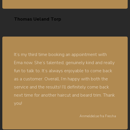
Thomas Ueland Torp
It’s my third time booking an appointment with
Ema now. She’s talented, genuinely kind and really
fun to talk to. It’s always enjoyable to come back
as a customer. Overall, I’m happy with both the
service and the results! I’ll definitely come back
next time for another haircut and beard trim. Thank
you!
Anmeldelse fra
Fresha