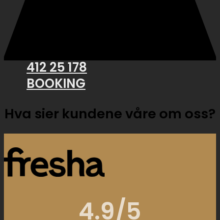
412 25 178
BOOKING
Hva sier kundene våre om oss?
4.9/5