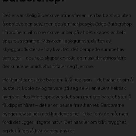
Det er vanskelig å beskrive atmosfæren i en barbershop uten
å oppleve den selv, men de som har besøkt Edge Barbershop
i Trondheim vil kunne skrive under på at det skapes en helt
spesiell stemning. Musikken i bakgrunnen, duften av
skjeggprodukter av høy kvalitet, det dempede summet av
samtaler – det hele skaper en rolig og maskulin atmosfære
der kundene umiddelbart føler seg hjemme.
Her handler det ikke bare om å få noe gjort – det handler om å
puste ut, koble av og ta vare på seg selv i en ellers hektisk
hverdag. Hos Edge oppleves det som mer enn bare et sted å
få klippet håret – det er en pause fra alt annet. Barbererne
bygger relasjoner med kundene sine – ikke fordi de må, men
fordi det ligger i fagets natur. Det handler om tillit, trygghet,
og det å forstå hva kunden ønsker.