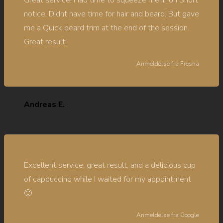
Great service! Had time to squeeze me in on Short
notice. Didnt have time for hair and beard. But gave
me a Quick beard trim at the end of the session.
Great result!
Anmeldelse fra
Fresha
Andreas E.
Excellent service, great result, and a delicious cup
of cappuccino while I waited for my appointment
🙂
Anmeldelse fra
Google