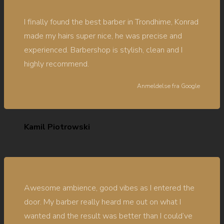
I finally found the best barber in Trondhime, Konrad
made my hairs super nice, he was precise and
experienced. Barbershop is stylish, clean and I
highly recommend.
Anmeldelse fra
Google
Kamil Piotrowski
Awesome ambience, good vibes as I entered the
door. My barber really heard me out on what I
wanted and the result was better than I could’ve