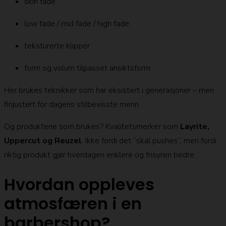
skin fade
low fade / mid fade / high fade
teksturerte klipper
form og volum tilpasset ansiktsform
Her brukes teknikker som har eksistert i generasjoner – men
finjustert for dagens stilbevisste menn.
Og produktene som brukes? Kvalitetsmerker som
Layrite,
Uppercut og Reuzel
. Ikke fordi det “skal pushes”, men fordi
riktig produkt gjør hverdagen enklere og frisyren bedre.
Hvordan oppleves
atmosfæren i en
barbershop?