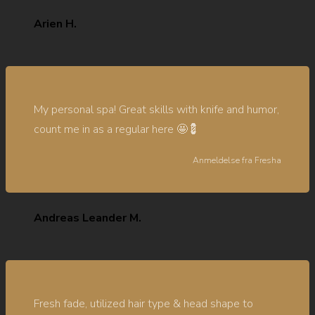
Arien H.
My personal spa! Great skills with knife and humor,
count me in as a regular here 🤩💈
Anmeldelse fra
Fresha
Andreas Leander M.
Fresh fade, utilized hair type & head shape to