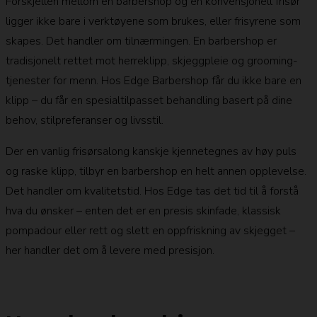
Forskjellen mellom en barbershop og en konvensjonell frisør
ligger ikke bare i verktøyene som brukes, eller frisyrene som
skapes. Det handler om tilnærmingen. En barbershop er
tradisjonelt rettet mot herreklipp, skjeggpleie og grooming-
tjenester for menn. Hos Edge Barbershop får du ikke bare en
klipp – du får en spesialtilpasset behandling basert på dine
behov, stilpreferanser og livsstil.
Der en vanlig frisørsalong kanskje kjennetegnes av høy puls
og raske klipp, tilbyr en barbershop en helt annen opplevelse.
Det handler om kvalitetstid. Hos Edge tas det tid til å forstå
hva du ønsker – enten det er en presis skinfade, klassisk
pompadour eller rett og slett en oppfriskning av skjegget –
her handler det om å levere med presisjon.