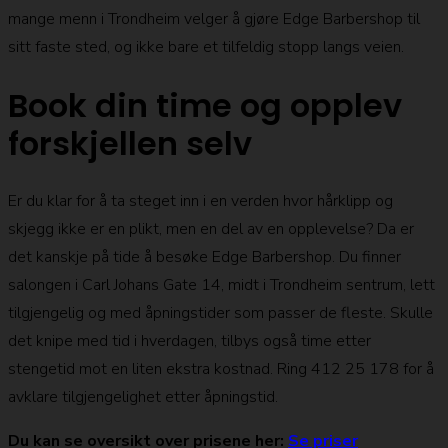
mange menn i Trondheim velger å gjøre Edge Barbershop til
sitt faste sted, og ikke bare et tilfeldig stopp langs veien.
Book din time og opplev
forskjellen selv
Er du klar for å ta steget inn i en verden hvor hårklipp og
skjegg ikke er en plikt, men en del av en opplevelse? Da er
det kanskje på tide å besøke Edge Barbershop. Du finner
salongen i Carl Johans Gate 14, midt i Trondheim sentrum, lett
tilgjengelig og med åpningstider som passer de fleste. Skulle
det knipe med tid i hverdagen, tilbys også time etter
stengetid mot en liten ekstra kostnad. Ring 412 25 178 for å
avklare tilgjengelighet etter åpningstid.
Du kan se oversikt over prisene her:
Se priser