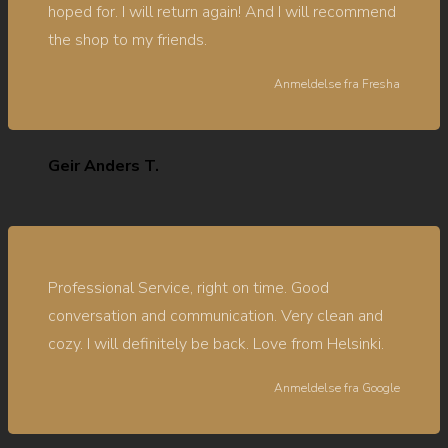
hoped for. I will return again! And I will recommend
the shop to my friends.
Anmeldelse fra
Fresha
Geir Anders T.
Professional Service, right on time. Good
conversation and communication. Very clean and
cozy. I will definitely be back. Love from Helsinki.
Anmeldelse fra
Google